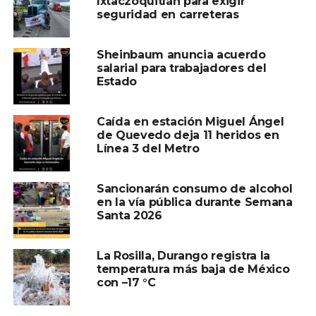
Ixtaczoquitlán para exigir
NO TE PIERDAS
seguridad en carreteras
Cofepris autoriza molécula nueva para tratar
cáncer de próstata
Sheinbaum anuncia acuerdo
salarial para trabajadores del
Estado
Caída en estación Miguel Ángel
de Quevedo deja 11 heridos en
Línea 3 del Metro
Sancionarán consumo de alcohol
en la vía pública durante Semana
Santa 2026
La Rosilla, Durango registra la
temperatura más baja de México
con –17 °C