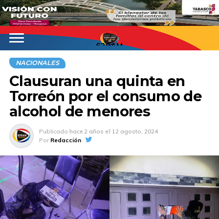
620AM
NACIONALES
Clausuran una quinta en
Torreón por el consumo de
alcohol de menores
Publicado
hace 2 años
el
12 agosto, 2024
Por
Redacción