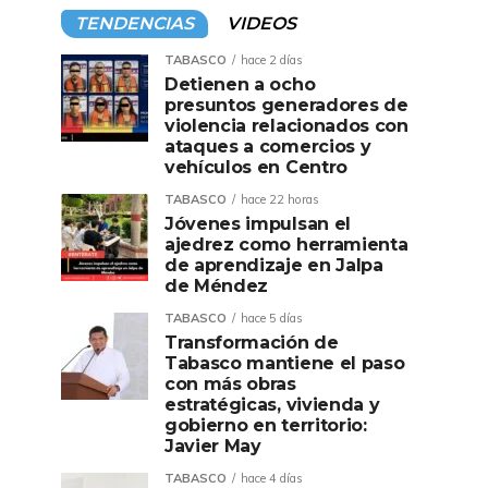
TENDENCIAS
VIDEOS
TABASCO
hace 2 días
Detienen a ocho
presuntos generadores de
violencia relacionados con
ataques a comercios y
vehículos en Centro
TABASCO
hace 22 horas
Jóvenes impulsan el
ajedrez como herramienta
de aprendizaje en Jalpa
de Méndez
TABASCO
hace 5 días
Transformación de
Tabasco mantiene el paso
con más obras
estratégicas, vivienda y
gobierno en territorio:
Javier May
TABASCO
hace 4 días