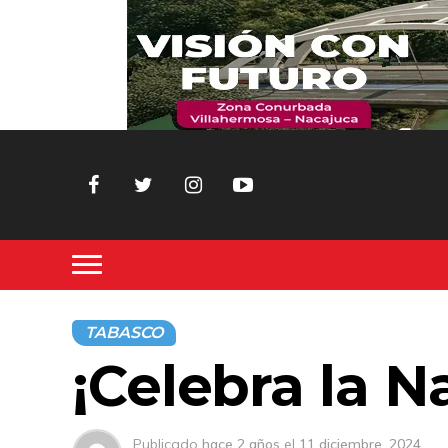
TABASCO
¡Celebra la N
Publicado
hace 2 años
el
11 diciembre, 2024