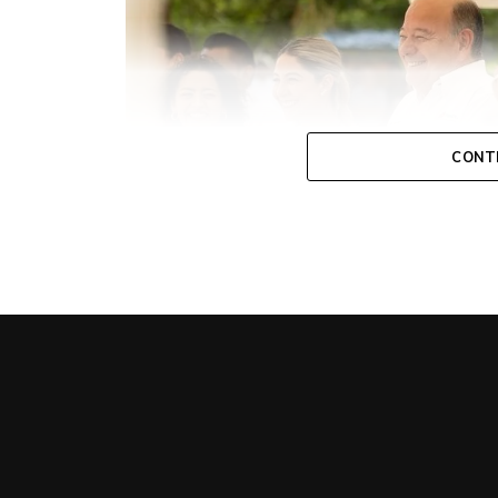
CONT
Ante autoridades de la empresa product
equipada con tanque de lodo con capaci