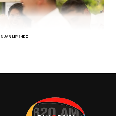
INUAR LEYENDO
iva, el presidente destacó que esa unidad,
dad de 11.5 metros cúbicos, fortalecerá la