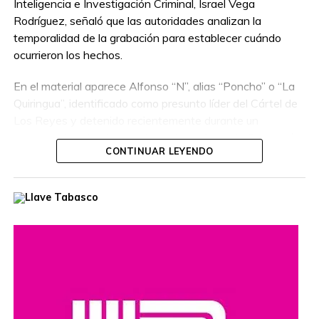
Inteligencia e Investigación Criminal, Israel Vega
Rodríguez, señaló que las autoridades analizan la
temporalidad de la grabación para establecer cuándo
ocurrieron los hechos.
En el material aparece Alfonso “N”, alias “Poncho” o “La
Quiringua”, identificado como presunto líder del Cártel de
Los Reyes y detenido recientemente durante un
operativo interinstitucional encabezado por la Secretaría
CONTINUAR LEYENDO
de la Defensa Nacional.
El hombre era buscado por autoridades de Estados
Unidos, que habían ofrecido una recompensa de hasta
cinco millones de dólares por información que llevara a su
captura. Además, se le relaciona con presuntos delitos
como robo de vehículos, privación ilegal de la libertad,
extorsión y narcotráfico.
Compartir en: