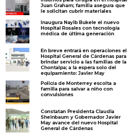
Compartir en:
Juan Graham; familia asegura que
le solicitan cubrir materiales
Inaugura Nayib Bukele el nuevo
Hospital Rosales con tecnología
médica de última generación
TEMAS RELACIONADOS:
CARO QUINTERO
En breve entrará en operaciones el
CÁRTEL DE GUADALAJARA
HOSPITAL
Hospital General de Cárdenas para
brindar servicio a las familias de la
A CONTINUACIÓN
Chontalpa; a la espera solo del
La GAM ya está lista para recibir a 8.5
equipamiento: Javier May
millones de peregrinos en la Basílica de
Guadalupe
Policía de Monterrey escolta a
familia para salvar a niño con
NO TE PIERDAS
convulsiones
Norma Piña denuncia ataques desde el
poder en su último informe como presidenta
de la SCJN
Constatan Presidenta Claudia
Sheinbaum y Gobernador Javier
May avance del nuevo Hospital
General de Cárdenas