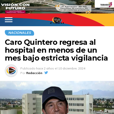
620AM
NACIONALES
Caro Quintero regresa al
hospital en menos de un
mes bajo estricta vigilancia
Publicado
hace 2 años
el
10 diciembre, 2024
Por
Redacción