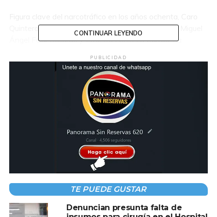
Figura clave del narcotráfico en los años ochenta, Caro
Quintero fundó el Cártel de Guadalajara junto con Miguel
CONTINUAR LEYENDO
Ángel Félix Gallardo y Ernesto Fonseca Carrillo. Su
nombre está ligado al asesinato del agente de la DEA
PUBLICIDAD
Enrique “Kiki” Camarena y a la mayor incautación de
marihuana en México, ocurrida en 1984 en el rancho “El
Búfalo”.
El exnarcotraficante ha generado polémica a lo largo de
los años, desde su intento por pagar la deuda externa de
México hasta su fuga en 2013 por un fallo judicial,
posteriormente revocado. Su reciente estado de salud ha
puesto de nuevo su figura en el foco mediático, aunque
las autoridades aseguran que su reclusión y cuidados
médicos cumplen con los estándares legales.
TE PUEDE GUSTAR
Denuncian presunta falta de
insumos para cirugía en el Hospital