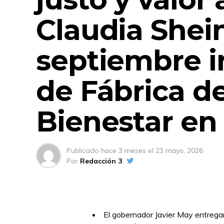
Claudia Shei
septiembre i
de Fábrica d
Bienestar en
Publicado
hace 3 meses
el
23 mayo, 2026
Por
Redacción 3
El gobernador Javier May entrega