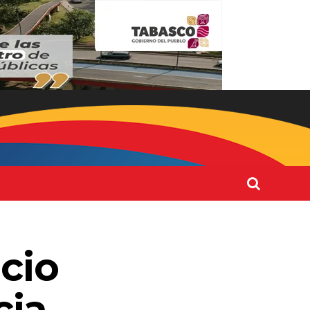
cio
cia