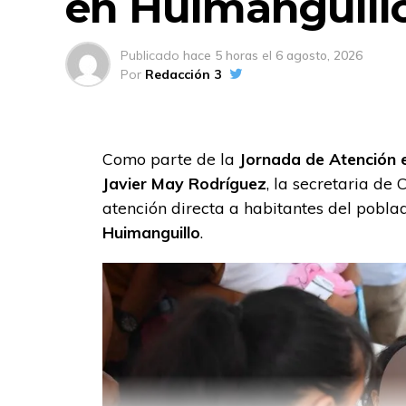
en Huimanguill
Publicado
hace 5 horas
el
6 agosto, 2026
Por
Redacción 3
Como parte de la
Jornada de Atención e
Javier May Rodríguez
, la secretaria de
atención directa a habitantes del pobl
Huimanguillo
.