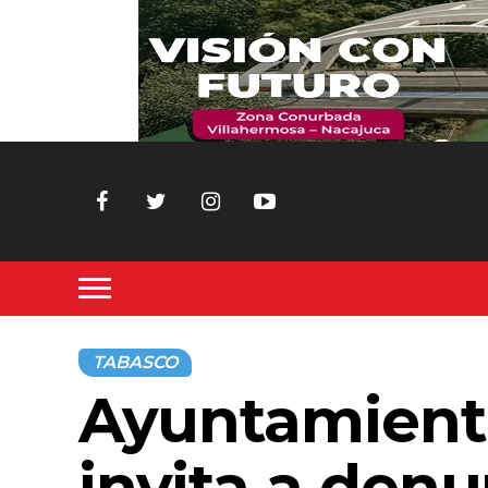
TABASCO
Ayuntamient
invita a denu