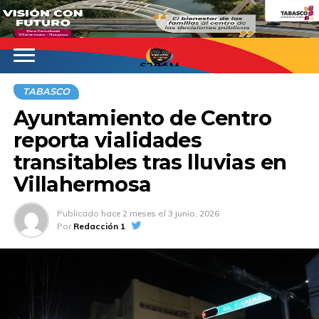
620AM
TABASCO
Ayuntamiento de Centro
reporta vialidades
transitables tras lluvias en
Villahermosa
Publicado
hace 2 meses
el
3 junio, 2026
Por
Redacción 1