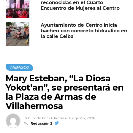
reconocidas en el Cuarto
Encuentro de Mujeres al Centro
Ayuntamiento de Centro inicia
bacheo con concreto hidráulico en
la calle Ceiba
TABASCO
Mary Esteban, “La Diosa
Yokot’an”, se presentará en
la Plaza de Armas de
Villahermosa
Publicado
hace 6 horas
el
8 agosto, 2026
Por
Redacción 3