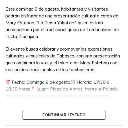
Este domingo 9 de agosto, habitantes y visitantes
podrán disfrutar de una presentación cultural a cargo de
Mary Esteban, “La Diosa Yokot’an”, quien estará
acompañada por el tradicional grupo de Tamborileros de
Tucta, Nacajuca.
El evento busca celebrar y promover las expresiones
culturales y musicales de Tabasco, con una presentación
que combinará la voz y el talento de Mary Esteban con
los sonidos tradicionales de los tamborileros.
Fecha: Domingo 9 de agosto
Horario: 17:30 a
18:30 horas
Lugar: Plaza de Armas, frente al Palacio
de Gobierno, en el Centro Histórico de Villahermosa.
La invitación está abierta al público para disfrutar de una
tarde dedicada a la cultura y las tradiciones tabasqueñas.
CONTINUAR LEYENDO
¡No te pierdas esta presentación!