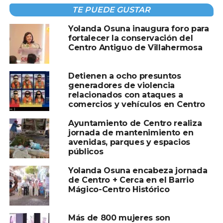
TE PUEDE GUSTAR
Yolanda Osuna inaugura foro para
Compartir en:
fortalecer la conservación del
Centro Antiguo de Villahermosa
Detienen a ocho presuntos
generadores de violencia
relacionados con ataques a
comercios y vehículos en Centro
TEMAS RELACIONADOS:
CENTRO
Ayuntamiento de Centro realiza
A CONTINUACIÓN
jornada de mantenimiento en
DE ALTO NIVEL
avenidas, parques y espacios
públicos
NO TE PIERDAS
¡Resultados que transforman! Gobierno del
Yolanda Osuna encabeza jornada
Pueblo destaca inversión de casi 380 mdp en
de Centro + Cerca en el Barrio
obras que revierten rezagos sociales y
Mágico-Centro Histórico
programas de bienestar para Cunduacán
Más de 800 mujeres son