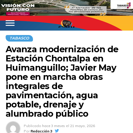
620AM
TABASCO
Avanza modernización de
Estación Chontalpa en
Huimanguillo; Javier May
pone en marcha obras
integrales de
pavimentación, agua
potable, drenaje y
alumbrado público
Publicado
hace 3 meses
el
21 mayo, 2026
Por
Redacción 3