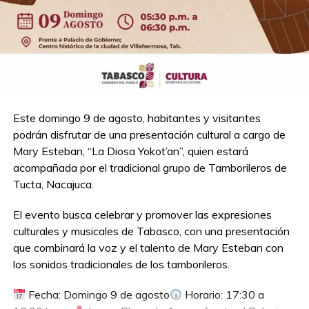
A nombre de las familias de la Villa Estación Chontalpa, la
alcaldesa Mari Luz Velázquez Jiménez, agradeció al
Gobernador Javier May todo lo que se ha invertido en el
municipio, “nosotros Gobernador no nos quedamos atrás
y decirle que tan solo en la Villa Estación Chontalpa
hemos invertido más de 80 millones de pesos en la
zona”.
Este domingo 9 de agosto, habitantes y visitantes
podrán disfrutar de una presentación cultural a cargo de
Mary Esteban, “La Diosa Yokot’an”, quien estará
Compartir en:
acompañada por el tradicional grupo de Tamborileros de
Tucta, Nacajuca.
El evento busca celebrar y promover las expresiones
culturales y musicales de Tabasco, con una presentación
que combinará la voz y el talento de Mary Esteban con
los sonidos tradicionales de los tamborileros.
TEMAS RELACIONADOS:
HUIMANGUILLO
OBRAS
PORTADA
Fecha: Domingo 9 de agosto
Horario: 17:30 a
A CONTINUACIÓN