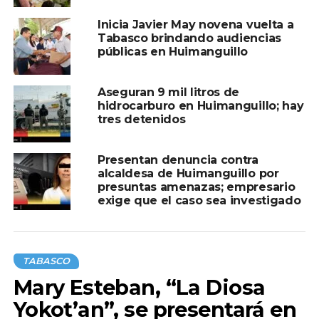
abasto del centro del país”.
Inicia Javier May novena vuelta a
Ante vecinos de la zona, reiteró que sigue vigente el
Tabasco brindando audiencias
públicas en Huimanguillo
compromiso de concretar el proyecto de ampliación del
boulevard hacia la carretera principal de la Villa para
mejorar la conectividad y el tránsito vehicular.
Aseguran 9 mil litros de
hidrocarburo en Huimanguillo; hay
tres detenidos
Presentan denuncia contra
alcaldesa de Huimanguillo por
presuntas amenazas; empresario
exige que el caso sea investigado
TABASCO
Mary Esteban, “La Diosa
Yokot’an”, se presentará en