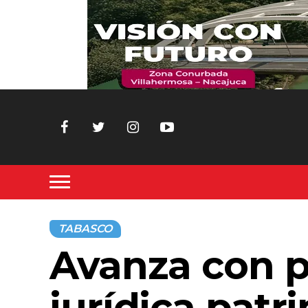
TABASCO
Avanza con p
jurídica patr