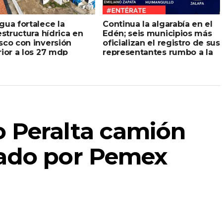
ua fortalece la
Continua la algarabía en el
estructura hídrica en
Edén; seis municipios más
sco con inversión
oficializan el registro de sus
ior a los 27 mdp
representantes rumbo a la
Feria Tabasco 2026
 Peralta camión
nado por Pemex