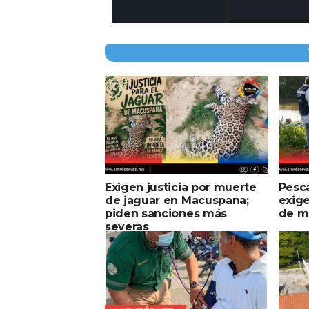
Exigen justicia por muerte
Pesca
de jaguar en Macuspana;
exig
piden sanciones más
de m
severas