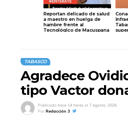
Reportan delicado de salud
Conag
a maestro en huelga de
infra
hambre frente al
Taba
Tecnológico de Macuspana
super
TABASCO
Agradece Ovidio
tipo Vactor do
Publicado
hace 14 horas
el
7 agosto, 2026
Por
Redacción 3