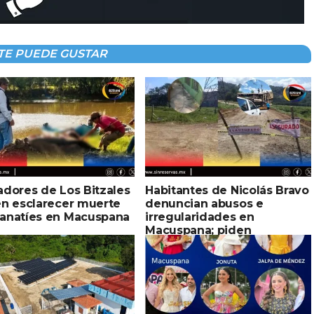
TE PUEDE GUSTAR
dores de Los Bitzales
Habitantes de Nicolás Bravo
en esclarecer muerte
denuncian abusos e
anatíes en Macuspana
irregularidades en
Macuspana; piden
intervención estatal