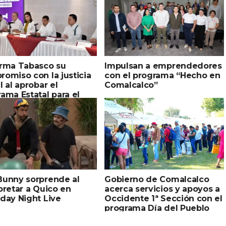
irma Tabasco su
Impulsan a emprendedores
omiso con la justicia
con el programa “Hecho en
l al aprobar el
Comalcalco”
ama Estatal para el
rollo e Inclusión de las
onas con Discapacidad
Bunny sorprende al
Gobierno de Comalcalco
pretar a Quico en
acerca servicios y apoyos a
day Night Live
Occidente 1ª Sección con el
programa Día del Pueblo