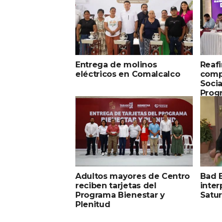
Entrega de molinos
Reaf
eléctricos en Comalcalco
compr
Socia
Progr
Desar
Pers
Adultos mayores de Centro
Bad 
reciben tarjetas del
inter
Programa Bienestar y
Satur
Plenitud