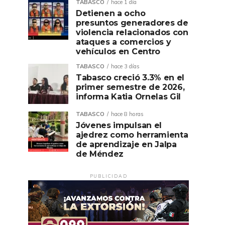
TABASCO
hace 1 día
Detienen a ocho
presuntos generadores de
violencia relacionados con
ataques a comercios y
vehículos en Centro
TABASCO
hace 3 días
Tabasco creció 3.3% en el
primer semestre de 2026,
informa Katia Ornelas Gil
TABASCO
hace 8 horas
Jóvenes impulsan el
ajedrez como herramienta
de aprendizaje en Jalpa
de Méndez
PUBLICIDAD