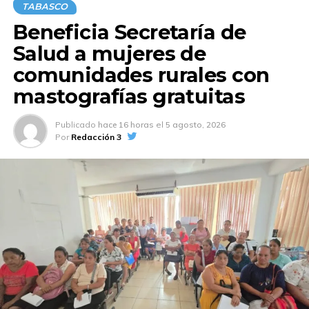
Derecho de la UJAT: rector
TABASCO
Beneficia Secretaría de
NO TE PIERDAS
TRADICIÓN Y ORGULLO: ASÍ SE VIVIÓ LA
Salud a mujeres de
FINAL DE EXPRESIONES CULTURALES EN
TABASCO
comunidades rurales con
mastografías gratuitas
Publicado
hace 16 horas
el
5 agosto, 2026
Por
Redacción 3