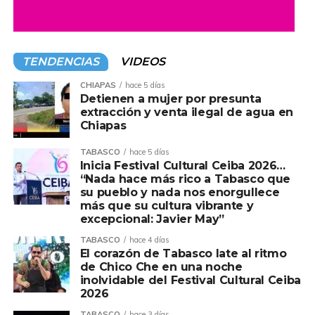
Secretaría de Salud ha realizado casi 6 mil mastografías
gratuitas a mujeres de 40 a 69 años, como parte de la
Campaña de Detección Oportuna contra el Cáncer de
TENDENCIAS
VIDEOS
Mama.
CHIAPAS
hace 5 días
La dependencia estatal informó que esta estrategia
Detienen a mujer por presunta
busca no solo fortalecer la detección oportuna de este
extracción y venta ilegal de agua en
Chiapas
padecimiento a través de la mastografía, sino además
referenciar de forma inmediata a las pacientes que
TABASCO
hace 5 días
resulten positivas hacia los servicios médicos
Inicia Festival Cultural Ceiba 2026…
“Nada hace más rico a Tabasco que
especializados para que inicien el protocolo de atención
su pueblo y nada nos enorgullece
oncológica, logrando con ello disminuir la mortalidad por
más que su cultura vibrante y
esta causa.
excepcional: Javier May”
TABASCO
hace 4 días
Para ello, por indicaciones del gobernador del Estado,
El corazón de Tabasco late al ritmo
Javier May Rodríguez, y el secretario de Salud, Alejandro
de Chico Che en una noche
Calderón Alipi, el acceso a todos los servicios debe ser
inolvidable del Festival Cultural Ceiba
2026
desde el territorio, a través de la puesta en marcha de la
Unidad Móvil de Mastografía que visita las villas,
TABASCO
hace 3 días