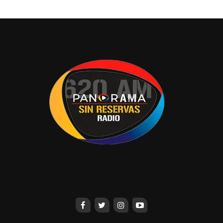
diagnosticadas en etapas tempranas.
La Unidad Móvil de Mastografía continuará visitando los
diferentes municipios del Estado en las siguientes
jornadas de mastografía gratuita, que se realizarán
próximamente en los municipios de Comalcalco,
Cunduacán, Jalapa y Emiliano Zapata, con el propósito de
continuar acercando los servicios de prevención y
diagnóstico oportuno a las mujeres de todo el estado.
Ante esta situación, se invita a las mujeres tabasqueñas
a fortalecer el cuidado de su salud mamaria. A partir de
los 20 años, se recomienda realizar mensualmente la
autoexploración mamaria, preferentemente del séptimo al
décimo día después de haber iniciado la menstruación.
A partir de los 25 años, se recomienda realizar una
exploración clínica mamaria de manera anual, por
personal de salud capacitado; y a partir de los 40 años,