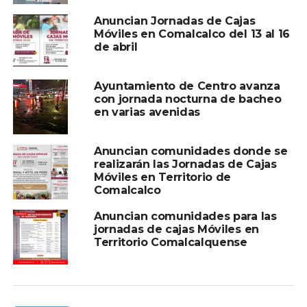
Anuncian Jornadas de Cajas
Móviles en Comalcalco del 13 al 16
de abril
Ayuntamiento de Centro avanza
con jornada nocturna de bacheo
en varias avenidas
Compartir en:
Anuncian comunidades donde se
realizarán las Jornadas de Cajas
Móviles en Territorio de
Comalcalco
Anuncian comunidades para las
jornadas de cajas Móviles en
Territorio Comalcalquense
TEMAS RELACIONADOS:
COBRO PREDIAL
JORNADAS
OPLANTAS
PAGO DE AGUA
A CONTINUACIÓN
“Caso Ximena” no afectó demanda en