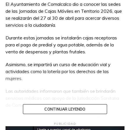
El Ayuntamiento de Comalcalco dio a conocer las sedes
de las Jornadas de Cajas Móviles en Territorio 2026, que
se realizarán del 27 al 30 de abril para acercar diversos
servicios a la ciudadanía.
Durante estas jornadas se instalarán cajas receptoras
para el pago de predial y agua potable, además de la
venta de despensas y plantas frutales.
Asimismo, se impartirá un curso de educación vial y
actividades como la lotería por los derechos de las
mujeres.
Las autoridades informaron que también se brindarán
servicios médicos con apoyo de la Jurisdicción Sanitaria
de Comalcalco.
CONTINUAR LEYENDO
Las actividades se llevarán a cabo el lunes 27 de abril, de
8:00 de la mañana a 1:00 de la tarde, en la ranchería
PUBLICIDAD