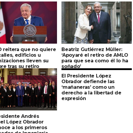
 reitera que no quiere
Beatriz Gutiérrez Müller:
alles, edificios u
‘Apoyaré el retiro de AMLO
izaciones lleven su
para que sea como él lo ha
e tras su retiro
soñado’
El Presidente López
Obrador defiende las
‘mañaneras’ como un
derecho a la libertad de
expresión
esidente Andrés
el López Obrador
oce a los primeros