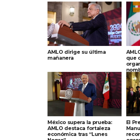
AMLO dirige su última
AMLO
mañanera
que c
organ
nombr
México supera la prueba:
El Pr
AMLO destaca fortaleza
Manu
económica tras “Lunes
recon