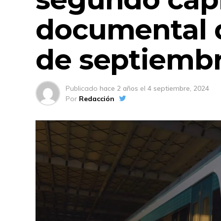
documental d
de septiemb
Publicado
hace 2 años
el
4 septiembre, 2024
Por
Redacción