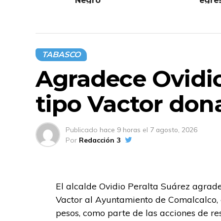
Negro”
egre
Ferro
TABASCO
Agradece Ovidio
tipo Vactor do
Publicado
hace 9 horas
el
7 agosto, 2026
Por
Redacción 3
El alcalde Ovidio Peralta Suárez agrad
Vactor al Ayuntamiento de Comalcalco, c
pesos, como parte de las acciones de r