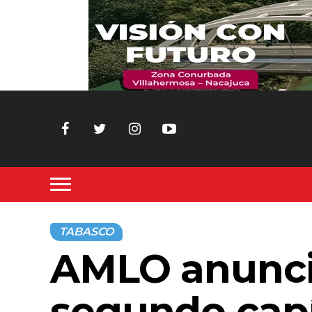
TABASCO
AMLO anunci
segundo capí