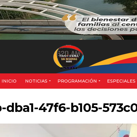
620AM
INICIO
NOTICIAS
PROGRAMACIÓN
ESPECIALES
b-dba1-47f6-b105-573c