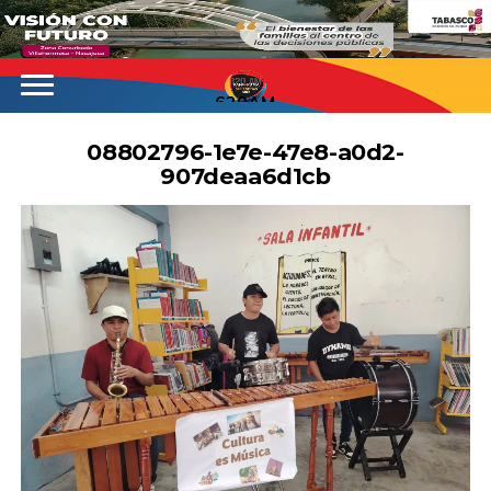
620AM
08802796-1e7e-47e8-a0d2-
907deaa6d1cb