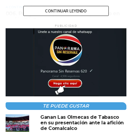
A CONTINUACIÓN
CONTINUAR LEYENDO
006. Programa especial: RC Corporativo en
acción Pt. 2
PUBLICIDAD
NO TE PIERDAS
004. Innovación en Recursos Humanos: Lo
que tu empresa necesita hoy
TE PUEDE GUSTAR
Ganan Las Olmecas de Tabasco
en su presentación ante la afición
de Comalcalco