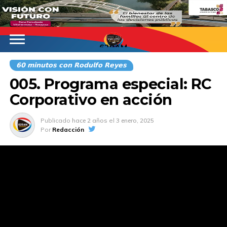
620AM
𝟲𝟬 𝗺𝗶𝗻𝘂𝘁𝗼𝘀 𝗰𝗼𝗻 𝗥𝗼𝗱𝘂𝗹𝗳𝗼 𝗥𝗲𝘆𝗲𝘀
005. Programa especial: RC
Corporativo en acción
Publicado
hace 2 años
el
3 enero, 2025
Por
Redacción