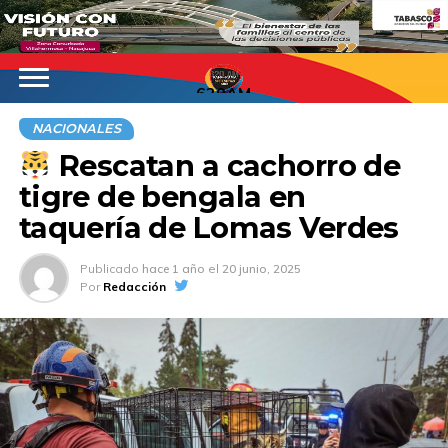
620AM
NACIONALES
Rescatan a cachorro de
tigre de bengala en
taquería de Lomas Verdes
Publicado
hace 1 año
el
20 junio, 2025
Por
Redacción