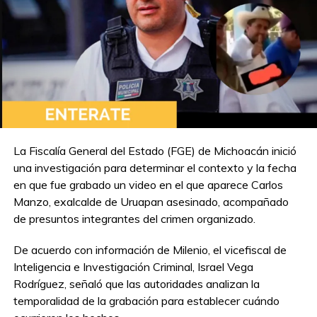
La Fiscalía General del Estado (FGE) de Michoacán inició
una investigación para determinar el contexto y la fecha
Compartir en:
en que fue grabado un video en el que aparece Carlos
Manzo, exalcalde de Uruapan asesinado, acompañado
de presuntos integrantes del crimen organizado.
De acuerdo con información de Milenio, el vicefiscal de
Inteligencia e Investigación Criminal, Israel Vega
Rodríguez, señaló que las autoridades analizan la
TEMAS RELACIONADOS:
RESCATAN A TIGRE DE BENGALA CACHORRO EN LOMA VER
temporalidad de la grabación para establecer cuándo