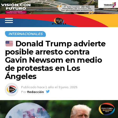
620AM
INTERNACIONALES
Donald Trump advierte
posible arresto contra
Gavin Newsom en medio
de protestas en Los
Ángeles
Publicado
hace 1 año
el
9 junio, 2025
Por
Redacción