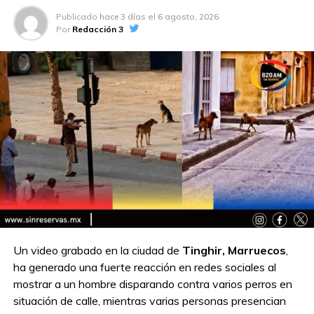
Publicado
hace 3 días
el
6 agosto, 2026
Por
Redacción 3
TEMAS RELACIONADOS:
ARRESTO A GAVIN NNEWSON
A CONTINUACIÓN
FBI ofrece recompensa por motociclista con
bandera mexicana; Trump exige intervención
militar
NO TE PIERDAS
Ucrania y Rusia inician nuevo intercambio de
prisioneros en medio del conflicto
Un video grabado en la ciudad de
Tinghir, Marruecos
,
ha generado una fuerte reacción en redes sociales al
mostrar a un hombre disparando contra varios perros en
situación de calle, mientras varias personas presencian