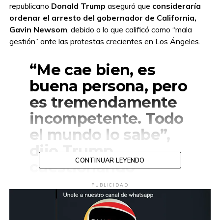
republicano
Donald Trump
aseguró que
consideraría
ordenar el arresto del gobernador de California,
Gavin Newsom
, debido a lo que calificó como “mala
gestión” ante las protestas crecientes en Los Ángeles.
“Me cae bien, es
buena persona, pero
es tremendamente
incompetente. Todo
el mundo lo sabe”,
dijo Trump,
CONTINUAR LEYENDO
cuestionando
duramente el control
PUBLICIDAD
del orden público en
la entidad.