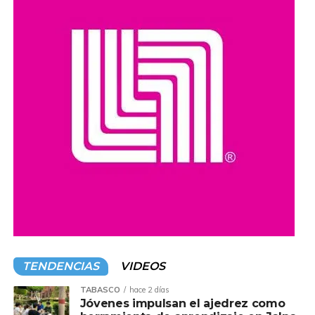
Esterilización, Vacunación y Retorno (TNR)
como una
alternativa para controlar la población canina sin recurrir a
sacrificios masivos.
Organizaciones y ciudadanos han pedido que las
investigaciones se realicen con transparencia y que, en
caso de confirmarse irregularidades, se determinen las
responsabilidades conforme a la legislación vigente.
Compartir en:
TENDENCIAS
VIDEOS
TABASCO
hace 2 días
Jóvenes impulsan el ajedrez como