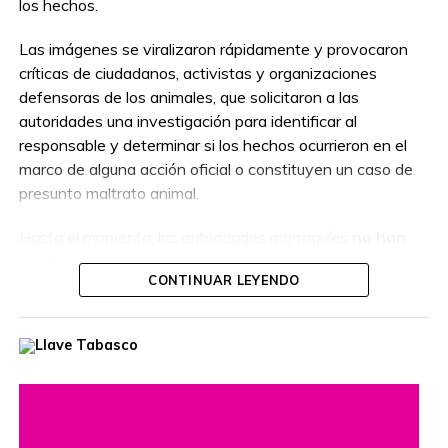
los hechos.
Las imágenes se viralizaron rápidamente y provocaron
críticas de ciudadanos, activistas y organizaciones
defensoras de los animales, que solicitaron a las
autoridades una investigación para identificar al
responsable y determinar si los hechos ocurrieron en el
marco de alguna acción oficial o constituyen un caso de
presunto maltrato animal.
Hasta el momento, las autoridades marroquíes
no han
confirmado
si la persona que aparece en el video
CONTINUAR LEYENDO
actuaba como parte de un operativo autorizado o por
cuenta propia, por lo que las circunstancias del caso
permanecen bajo investigación.
El hecho ha reavivado el debate sobre el manejo de la
población de perros callejeros en Marruecos, país que en
los últimos años ha impulsado programas de
Captura,